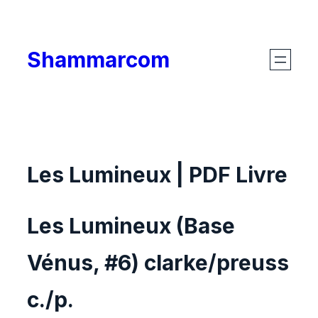
Skip
to
Shammarcom
content
Les Lumineux | PDF Livre
Les Lumineux (Base
Vénus, #6) clarke/preuss
c./p.