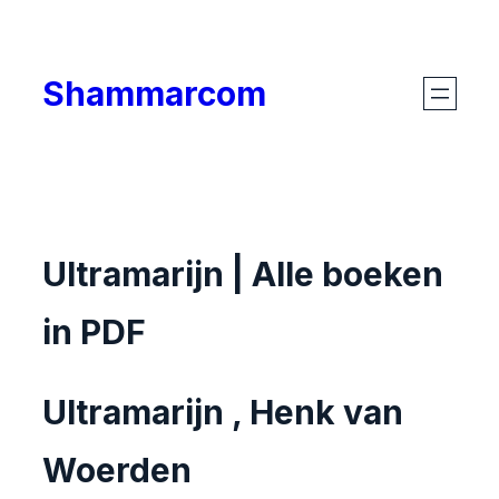
Skip
to
Shammarcom
content
Ultramarijn | Alle boeken
in PDF
Ultramarijn , Henk van
Woerden