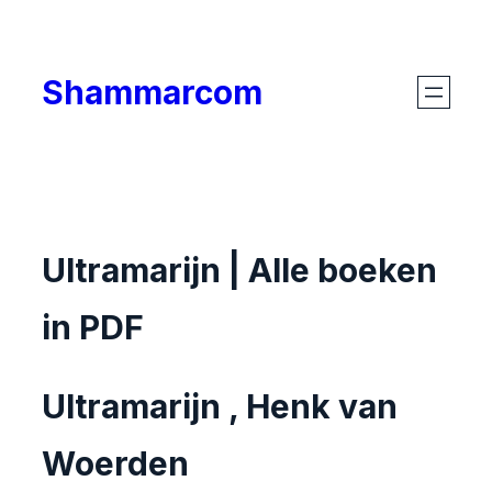
Skip
to
Shammarcom
content
Ultramarijn | Alle boeken
in PDF
Ultramarijn , Henk van
Woerden