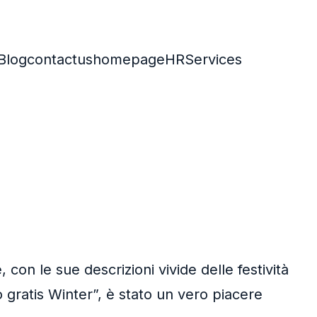
Blog
contactus
homepage
HR
Services
con le sue descrizioni vivide delle festività
o gratis Winter”, è stato un vero piacere