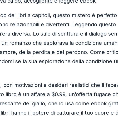
a caldo, accogliente e leggere ebook
dei libri a capitoli, questo mistero è perfetto p
o relazionabili e divertenti. Leggendo questo li
ra diversa. Lo stile di scrittura e il dialogo s
 un romanzo che esplorava la condizione umana 
amore, della perdita e del perdono. Come critic
endomi se la sua esplorazione della condizione 
li, con motivazioni e desideri realistici che li
libro è un affare a $0.99, un’offerta fugace ch
escante del giallo, che lo usa come ebook gratis
ibri hanno il potere di catturare il tuo cuore e d