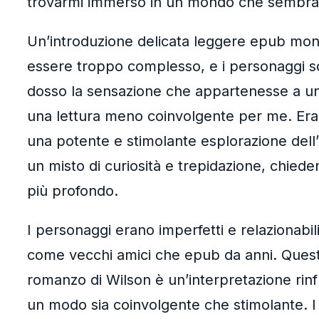
trovarmi immerso in un mondo che sembrav
Un’introduzione delicata leggere epub mondo 
essere troppo complesso, e i personaggi son
dosso la sensazione che appartenesse a un’e
una lettura meno coinvolgente per me. Era
una potente e stimolante esplorazione dell’
un misto di curiosità e trepidazione, chied
più profondo.
I personaggi erano imperfetti e relazionabi
come vecchi amici che epub da anni. Questo 
romanzo di Wilson è un’interpretazione rinfr
un modo sia coinvolgente che stimolante. I l