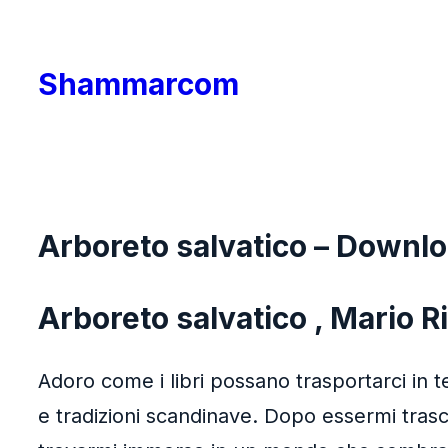
Skip
to
Shammarcom
content
Arboreto salvatico – Downl
Arboreto salvatico , Mario R
Adoro come i libri possano trasportarci in te
e tradizioni scandinave. Dopo essermi trasci