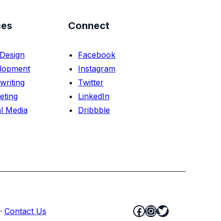
ces
Connect
Design
Facebook
lopment
Instagram
writing
Twitter
eting
LinkedIn
l Media
Dribbble
Facebook
Instagram
Twitter
·
Contact Us