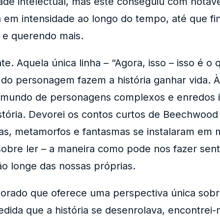
de intelectual, mas este conseguiu com notável
em intensidade ao longo do tempo, até que fin
 e querendo mais.
te. Aquela única linha – “Agora, isso – isso é o 
 do personagem fazem a história ganhar vida. 
um mundo de personagens complexos e enredos i
stória. Devorei os contos curtos de Beechwood
as, metamorfos e fantasmas se instalaram em mi
obre ler – a maneira como pode nos fazer sen
o longe das nossas próprias.
borado que oferece uma perspectiva única sobr
 medida que a história se desenrolava, encontr