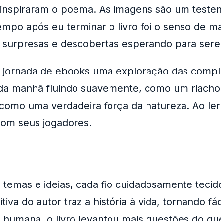
inspiraram o poema. As imagens são um testemu
 tempo após eu terminar o livro foi o senso de
e surpresas e descobertas esperando para serem
ma jornada de ebooks uma exploração das compl
 da manhã fluindo suavemente, como um riacho 
omo uma verdadeira força da natureza. Ao ler o
com seus jogadores.
de temas e ideias, cada fio cuidadosamente teci
a do autor traz a história à vida, tornando fáci
 humana, o livro levantou mais questões do q