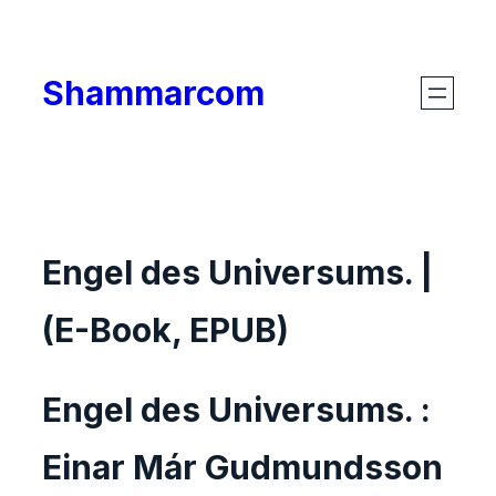
Skip
to
Shammarcom
content
Engel des Universums. |
(E-Book, EPUB)
Engel des Universums. :
Einar Már Gudmundsson