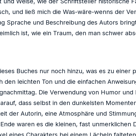
 und Weise, wie der Schriftsteller historische 
isch, und ließ mich die Was-wäre-wenns der Ve
g Sprache und Beschreibung des Autors bringt 
imlich ist, wie ein Traum, den man schwer abs
eses Buches nur noch hinzu, was es zu einer 
ich den leichten Ton und die einfachen Anweisu
agnachmittag. Die Verwendung von Humor und 
 darauf, dass selbst in den dunkelsten Momente
keit der Autorin, eine Atmosphäre und Stimmun
 Ende waren es die kleinen, fast unmerklichen D
el eines Charakters bei einem Lächeln falteten