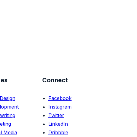
ces
Connect
Design
Facebook
lopment
Instagram
writing
Twitter
eting
LinkedIn
l Media
Dribbble