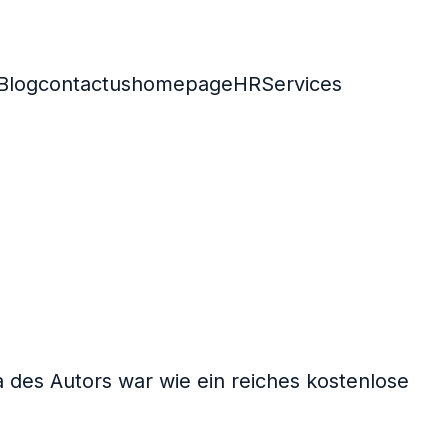
Blog
contactus
homepage
HR
Services
 des Autors war wie ein reiches kostenlose