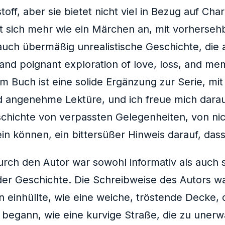
toff, aber sie bietet nicht viel in Bezug auf Ch
lt sich mehr wie ein Märchen an, mit vorher
uch übermäßig unrealistische Geschichte, die a
nd poignant exploration of love, loss, and mem
 Buch ist eine solide Ergänzung zur Serie, mit
nd angenehme Lektüre, und ich freue mich darauf
schichte von verpassten Gelegenheiten, von 
in können, ein bittersüßer Hinweis darauf, da
urch den Autor war sowohl informativ als auch 
er Geschichte. Die Schreibweise des Autors w
n einhüllte, wie eine weiche, tröstende Decke, d
egann, wie eine kurvige Straße, die zu unerwar