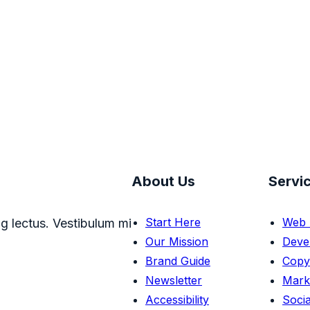
About Us
Servi
Start Here
Web 
g lectus. Vestibulum mi
Our Mission
Deve
Brand Guide
Copy
Newsletter
Mark
Accessibility
Socia