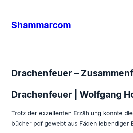
Skip
to
Shammarcom
content
Drachenfeuer – Zusammen
Drachenfeuer | Wolfgang H
Trotz der exzellenten Erzählung konnte di
bücher pdf gewebt aus Fäden lebendiger B