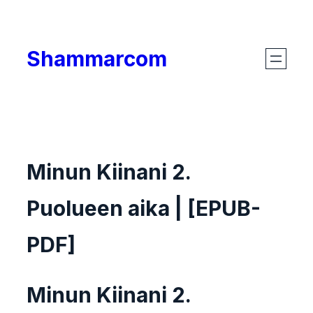
Skip
to
Shammarcom
content
Minun Kiinani 2.
Puolueen aika | [EPUB-
PDF]
Minun Kiinani 2.