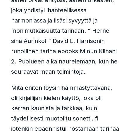
äänet olivat erityisiä, äänen orkesteri,
joka yhdistyi ihanteellisessa
harmoniassa ja lisäsi syvyyttä ja
monimutkaisuutta tarinaan. ” Herne
sinä Aurinko! ” David L. Harrisonin
runollinen tarina ebooks Minun Kiinani
2. Puolueen aika naurelemaan, kun he
seuraavat maan toimintoja.
Mitä eniten löysin hämmästyttävänä,
oli kirjailijan kielen käyttö, joka oli
kerran kaunista ja tarkkaa, kuin
täydellisesti muotoiltu sonetti, fi
jotenkin epäonnistui nostamaan tarinaa