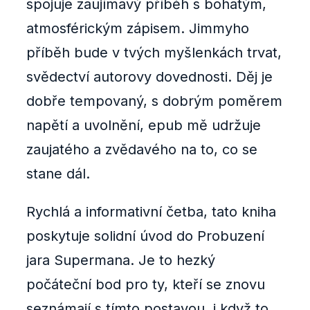
spojuje zaujímavý příběh s bohatým,
atmosférickým zápisem. Jimmyho
příběh bude v tvých myšlenkách trvat,
svědectví autorovy dovednosti. Děj je
dobře tempovaný, s dobrým poměrem
napětí a uvolnění, epub mě udržuje
zaujatého a zvědavého na to, co se
stane dál.
Rychlá a informativní četba, tato kniha
poskytuje solidní úvod do Probuzení
jara Supermana. Je to hezký
počáteční bod pro ty, kteří se znovu
seznámají s tímto postavou, i když to