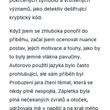
pokrčených symbolů a vrstvených
významů, jako detektiv dešifrující
kryptický kód.
Když jsem se zhluboka ponořil do
příběhu, začal jsem ocenovat nuance
postav, jejich motivace a touhy, jako by
to byly jemné vlákna pavučiny.
Autorovo použití jazyka bylo často
prohlubující, ale sám příběh byl
Probuzení jara čtení témat, která se
nikdy plně nespojila. Zápletka byla
plná nečekaných zvratů a otoček,
udržovala mě v napětí a na kraji mého