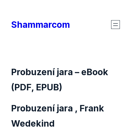
Skip
to
Shammarcom
content
Probuzení jara – eBook
(PDF, EPUB)
Probuzení jara , Frank
Wedekind