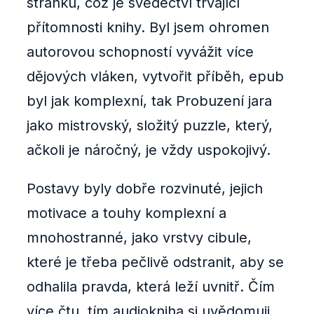
stránku, což je svědectví trvající
přítomnosti knihy. Byl jsem ohromen
autorovou schopností vyvážit více
dějových vláken, vytvořit příběh, epub
byl jak komplexní, tak Probuzení jara
jako mistrovský, složitý puzzle, který,
ačkoli je náročný, je vždy uspokojivý.
Postavy byly dobře rozvinuté, jejich
motivace a touhy komplexní a
mnohostranné, jako vrstvy cibule,
které je třeba pečlivě odstranit, aby se
odhalila pravda, která leží uvnitř. Čím
více čtu, tím audiokniha si uvědomuji,